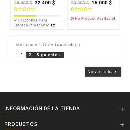
Precio
22.400 $
Precio
16.000 $
28.000 $
20.000 $
base
base
No Product Available!

Disponible Para

Entrega Inmediata:
12
Mostrando 1-12 de 14 artículo(s)
1
2
Siguiente

Volver arriba

INFORMACIÓN DE LA TIENDA

PRODUCTOS
