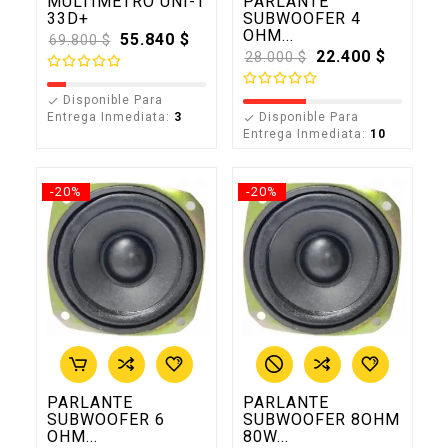
MULTÍMETRO UNI-T
PARLANTE
33D+
SUBWOOFER 4
OHM...
Precio
55.840 $
69.800 $
base
Precio
22.400 $
28.000 $
base
Disponible Para

Entrega Inmediata:
3
Disponible Para

Entrega Inmediata:
10
-20%
-20%
PARLANTE
PARLANTE
SUBWOOFER 6
SUBWOOFER 8OHM
OHM...
80W...