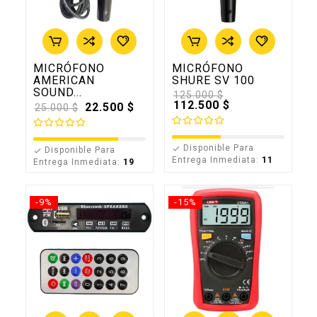
MICRÓFONO
MICRÓFONO
AMERICAN
SHURE SV 100
SOUND...
Precio
125.000 $
base
112.500 $
Precio
22.500 $
25.000 $
base
Disponible Para

Disponible Para

Entrega Inmediata:
11
Entrega Inmediata:
19
-9%
-15%