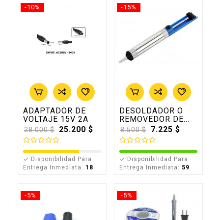
-10%
-15%
ADAPTADOR DE
DESOLDADOR O
VOLTAJE 15V 2A
REMOVEDOR DE...
Precio
25.200 $
Precio
7.225 $
28.000 $
8.500 $
base
base
Disponibilidad Para
Disponibilidad Para


Entrega Inmediata:
18
Entrega Inmediata:
59
-5%
-5%