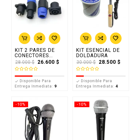
KIT 2 PARES DE
KIT ESENCIAL DE
CONECTORES...
DOLDADURA
Precio
26.600 $
Precio
28.500 $
28.000 $
30.000 $
base
base
Disponible Para
Disponible Para


Entrega Inmediata:
9
Entrega Inmediata:
4
-10%
-10%