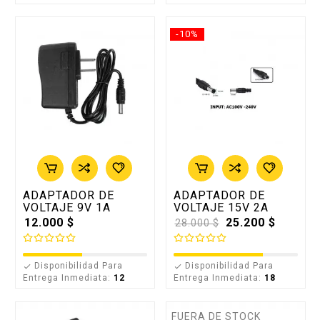
-10%
ADAPTADOR DE
ADAPTADOR DE
VOLTAJE 9V 1A
VOLTAJE 15V 2A
12.000 $
Precio
25.200 $
28.000 $
base
Disponibilidad Para
Disponibilidad Para


Entrega Inmediata:
12
Entrega Inmediata:
18
FUERA DE STOCK