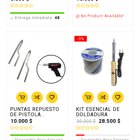
No Product Available!

Entrega Inmediata:
48

-5%
PUNTAS REPUESTO
KIT ESENCIAL DE
DE PISTOLA...
DOLDADURA
10.000 $
Precio
28.500 $
30.000 $
base
Disponible Para Entrega
Disponible Para Entrega