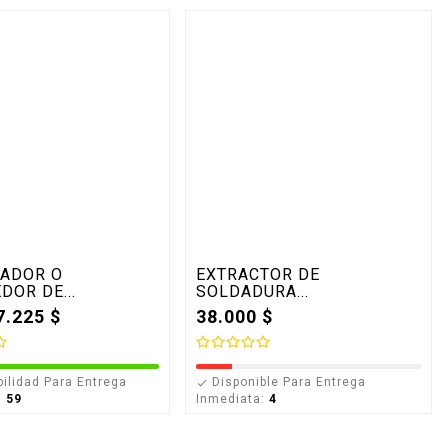
Soldadura
Plug-Para-Sonido
CIAL DE
KIT 2 PARES DE
RA
CONECTORES SPEAKON 2
HEMBRAS Y 2 MACHOS
o
00 $
Precio
30.000 $
ADOR O
EXTRACTOR DE
base
Precio
26.600 $
Precio
28.000 $
DOR DE...
SOLDADURA...
base
7.225 $
38.000 $
e Para Entrega
4
Disponible Para Entrega

Inmediata:
9
ilidad Para Entrega
Disponible Para Entrega

:
59
Inmediata:
4