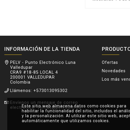
INFORMACIÓN DE LA TIENDA
PRODUCT
PELV - Punto Electrónico Luna
Ofertas
Valledupar
Novedades
CRA9 #18-85 LOCAL 4
200001 VALLEDUPAR
Los más ven
Colombia
Llámenos:
+573013095302
Envíenos un mensaje de correo
Este sitio web almacena datos como cookies para
electrónico:
ventas@pelv.com.co
habilitar la funcionalidad del sitio, incluidos el análi
y la personalización. Al utilizar este sitio web, acep
automáticamente que utilizamos cookies.