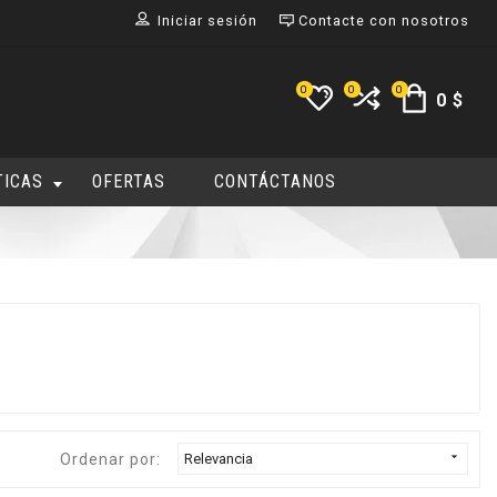
Iniciar sesión
Contacte con nosotros
0
0
0
0 $
TICAS
OFERTAS
CONTÁCTANOS
-5%

Ordenar por:
Relevancia