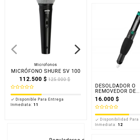
Microfonos
Multimetro-Digi
MICRÓFONO SHURE SV 100
MULTÍMETRO DIGI
MARCA UNIT-T 33
Precio
112.500 $
Precio
125.000 $
base
Precio
80.727 $
Prec
94.9
DESOLDADOR O
bas
REMOVEDOR DE...
16.000 $
Disponible Para Entrega

Inmediata:
11
Disponible Para Entr

Inmediata:
3
Disponibilidad Para

Inmediata:
12
Diversos