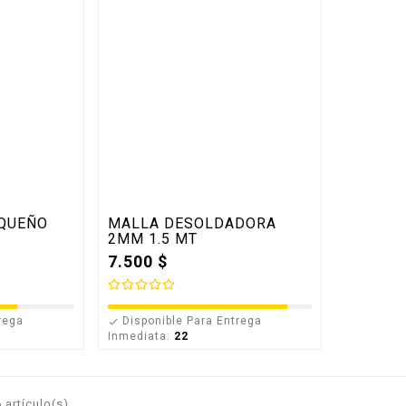
QUEÑO
MALLA DESOLDADORA
2MM 1.5 MT
7.500 $
rega
Disponible Para Entrega

Inmediata:
22
 artículo(s)