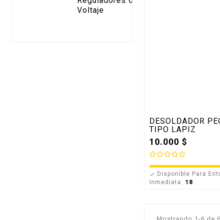
Reguladores de
modelos
Voltaje
DESOLDADOR PE
TIPO LAPIZ
10.000 $
Disponible Para Ent

Inmediata:
18
Mostrando 1-6 de 6