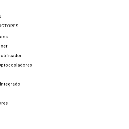
s
UCTORES
ores
ener
ctificador
Optocopladores
 Integrado
ores