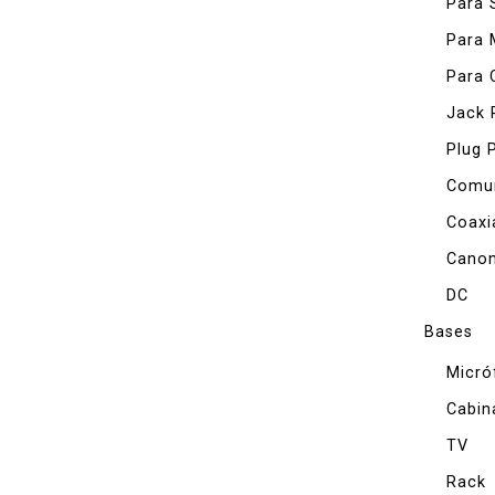
Para 
Para 
Para 
Jack 
Plug 
Comun
Coaxi
Canon
DC
Bases
Micró
Cabin
TV
Rack