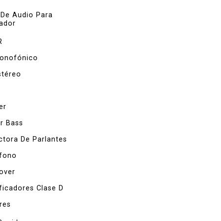
 De Audio Para
ador
R
onofónico
stéreo
er
r Bass
ctora De Parlantes
fono
over
ficadores Clase D
res