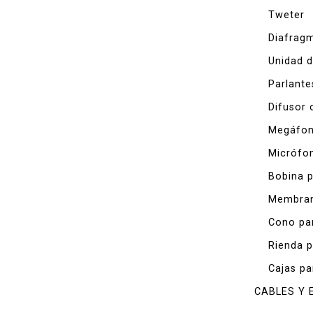
Tweter
Diafragm
Unidad d
Parlante
Difusor 
Megáfo
Micrófo
Bobina p
Membran
Cono pa
Rienda p
Cajas pa
CABLES Y 