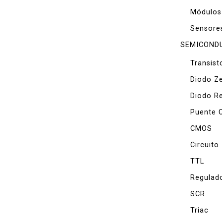
Módulos
Sensore
SEMICOND
Transist
Diodo Z
Diodo Re
Puente 
CMOS
Circuito
TTL
Regulad
SCR
Triac