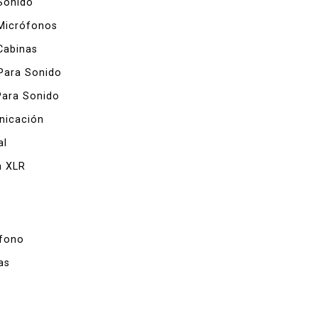
Sonido
Micrófonos
Cabinas
Para Sonido
Para Sonido
icación
al
 XLR
fono
as