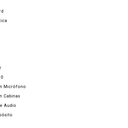
rd
tica
r
10
ón Micrófono
n Cabinas
De Audio
pósito