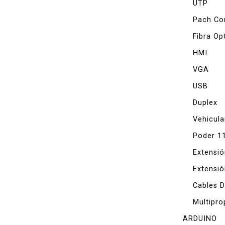
UTP
Pach Co
Fibra Op
HMI
VGA
USB
Duplex
Vehicula
Poder 1
Extensi
Extensió
Cables 
Multipro
ARDUINO