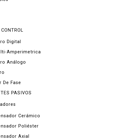
 CONTROL
ro Digital
lti-Amperimetrica
tro Análogo
ro
r De Fase
TES PASIVOS
adores
nsador Cerámico
nsador Poliéster
nsador Axial