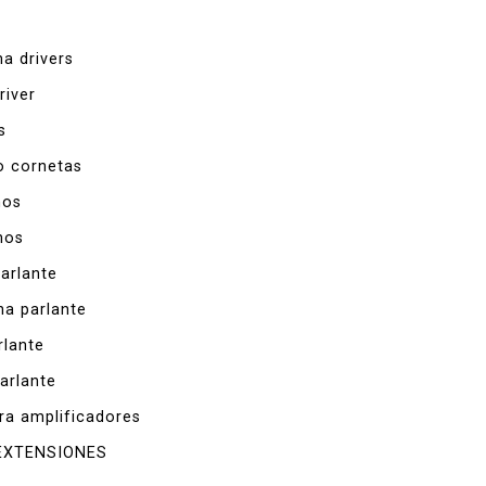
a drivers
river
s
o cornetas
nos
nos
arlante
a parlante
rlante
arlante
ra amplificadores
EXTENSIONES