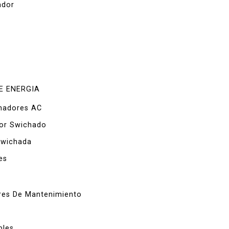
ador
o
E ENERGIA
madores AC
or Swichado
Swichada
es
res De Mantenimiento
bles