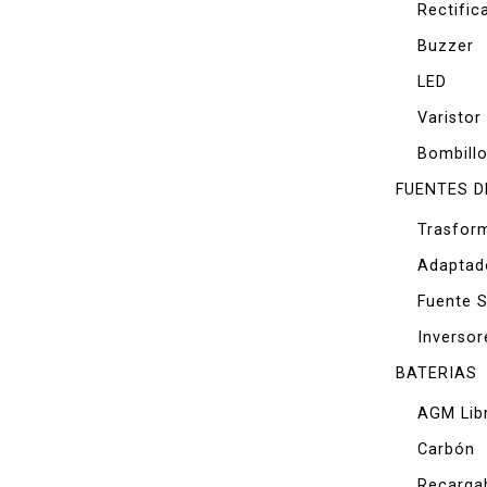
Rectific
Buzzer
LED
Varistor
Bombill
FUENTES D
Trasfor
Adaptad
Fuente 
Inversor
BATERIAS
AGM Lib
Carbón
Recarga