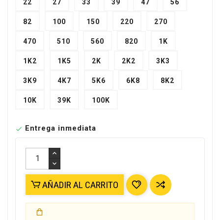
22
27
33
39
47
56
82
100
150
220
270
470
510
560
820
1K
1K2
1K5
2K
2K2
3K3
3K9
4K7
5K6
6K8
8K2
10K
39K
100K
Entrega inmediata

AÑADIR AL CARRITO