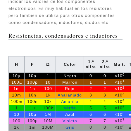
indicar los valores de los componentes
electrónicos. Es muy habitual en los resistores
pero también se utiliza para otros componentes
como condensadores, inductores, diodos etc.
Resistencias, condensadores e inductores
1.ª
2.ª
H
F
Ω
Color
Mult.
cifra
cifra
0
10µ
10p
1
Negro
0
0
×10
1
100µ
100p
10
Marrón
1
1
×10
2
1m
1n
100
Rojo
2
2
×10
3
10m
10n
1k
Anaranjado
3
3
×10
4
100m
100n
10k
Amarillo
4
4
×10
5
1
1µ
100k
Verde
5
5
×10
6
10
10µ
1M
Azul
6
6
×10
7
100
100µ
10M
Violeta
7
7
×10
8
1k
1m
100M
Gris
8
8
×10