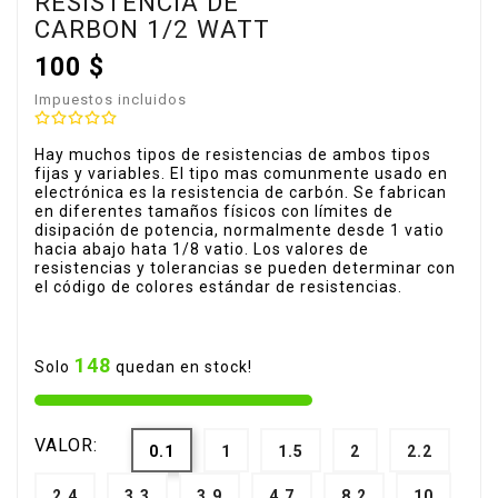
RESISTENCIA DE
CARBON 1/2 WATT
100 $
Impuestos incluidos
Hay muchos tipos de resistencias de ambos tipos
fijas y variables. El tipo mas comunmente usado en
electrónica es la resistencia de carbón. Se fabrican
en diferentes tamaños físicos con límites de
disipación de potencia, normalmente desde 1 vatio
hacia abajo hata 1/8 vatio. Los valores de
resistencias y tolerancias se pueden determinar con
el código de colores estándar de resistencias.
148
Solo
quedan en stock!
VALOR:
0.1
1
1.5
2
2.2
2.4
3.3
3.9
4.7
8.2
10