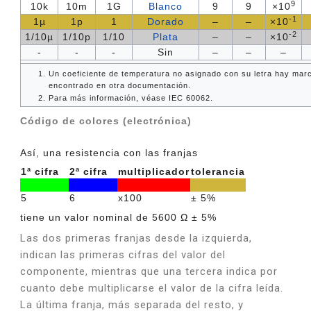
9
10k
10m
1G
Blanco
9
9
×10
-1
1µ
1p
1
Dorado
–
–
×10
-2
1/10µ
1/10p
1/10
Plata
–
–
×10
-
-
-
Sin
–
–
–
Un coeficiente de temperatura no asignado con su letra hay marca
encontrado en otra documentación.
Para más información, véase IEC 60062.
Código de colores (electrónica)
Así, una resistencia con las franjas
1ª cifra
2ª cifra
multiplicador
tolerancia
5
6
x100
± 5%
5
6
x100
± 5%
tiene un valor nominal de 5600 Ω ± 5%
Las dos primeras franjas desde la izquierda,
indican las primeras cifras del valor del
componente, mientras que una tercera indica por
cuanto debe multiplicarse el valor de la cifra leída.
La última franja, más separada del resto, y