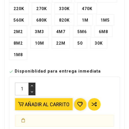
220K
270K
330K
470K
560K
680K
820K
1M
1M5
2M2
3M3
4M7
5M6
6M8
8M2
10M
22M
50
30K
1M8
Disponiblidad para entrega inmediata

AÑADIR AL CARRITO